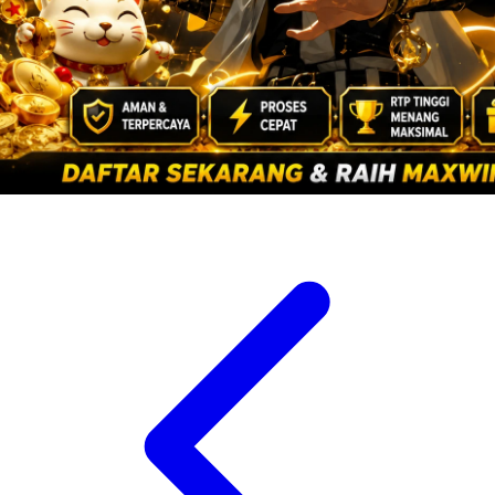
Xootz
Y
Yamatoya
Z
Zaxy
Zoggs
0-9
4Moms
59S