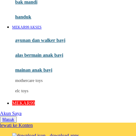
Moby
bak mandi
Momami
handuk
Mothercare
MEKAR99 AKSES
Mustela
ayunan dan walker bayi
My Buddy Tag
My K
alas bermain anak bayi
N
mainan anak bayi
Naif
mothercare toys
Nike
elc toys
Nordic Natural
MEKAR99
Nuby
Akun Saya
Nuna
Masuk
lewati ke Konten
O
download apps