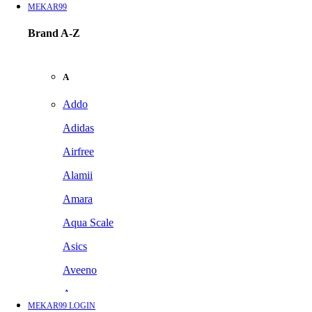
MEKAR99
Brand A-Z
A
Addo
Adidas
Airfree
Alamii
Amara
Aqua Scale
Asics
Aveeno
Awan
MEKAR99 LOGIN