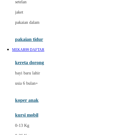
setelan
Docare
jaket
Doona
pakaian dalam
Down To Earth
Drew
pakaian tidur
Dr. Brown's
MEKAR99 DAFTAR
E
kereta dorong
ELC
bayi baru lahir
Ergobaby
usia 6 bulan+
Expert Care
koper anak
Ezyroller
kursi mobil
F
0-13 Kg
Felt So Sweet