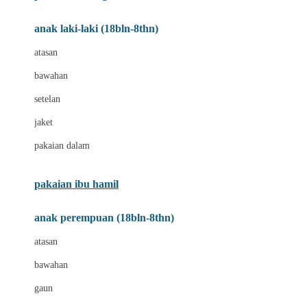
Bumkins
anak laki-laki (18bln-8thn)
C
atasan
Cetaphil
bawahan
Chicco
setelan
Childlife
jaket
Clevamama
pakaian dalam
Cocolatte
Cottonseeds
pakaian ibu hamil
Cozy N Safe
anak perempuan (18bln-8thn)
Crane
atasan
Cybex
bawahan
D
gaun
Dae Organics