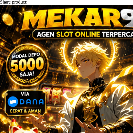
Share product:
TY Toys
U
V
Veja
Vitaflow
Vtech
W
Waterland
Wellness
X