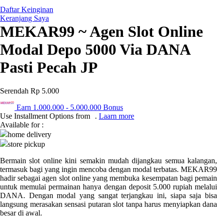
Q
Daftar Keinginan
Keranjang Saya
QV Baby
MEKAR99 ~ Agen Slot Online
R
Modal Depo 5000 Via DANA
Real Shades
Pasti Pecah JP
Red Castle
Serendah
Rp 5.000
Ribbon Madness
Earn
1.000.000
-
5.000.000
Bonus
S
Use Installment Options from
.
Laarn more
Available for :
Sebamed
home delivery
store pickup
Silver Cross
Bermain slot online kini semakin mudah dijangkau semua kalangan,
Simply Idea
termasuk bagi yang ingin mencoba dengan modal terbatas. MEKAR99
hadir sebagai agen slot online yang membuka kesempatan bagi pemain
Skip Hop
untuk memulai permainan hanya dengan deposit 5.000 rupiah melalui
DANA. Dengan modal yang sangat terjangkau ini, siapa saja bisa
Spectra
langsung merasakan sensasi putaran slot tanpa harus menyiapkan dana
besar di awal.
Squishmallows