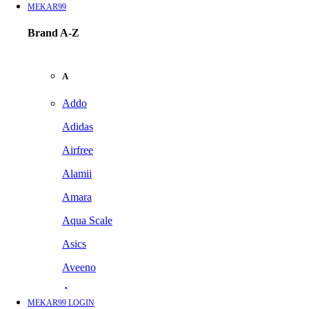
MEKAR99
Brand A-Z
A
Addo
Adidas
Airfree
Alamii
Amara
Aqua Scale
Asics
Aveeno
Awan
MEKAR99 LOGIN