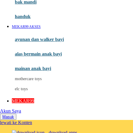
Moby
bak mandi
Momami
handuk
Mothercare
MEKAR99 AKSES
Mustela
ayunan dan walker bayi
My Buddy Tag
My K
alas bermain anak bayi
N
mainan anak bayi
Naif
mothercare toys
Nike
elc toys
Nordic Natural
MEKAR99
Nuby
Akun Saya
Nuna
Masuk
lewati ke Konten
O
download apps