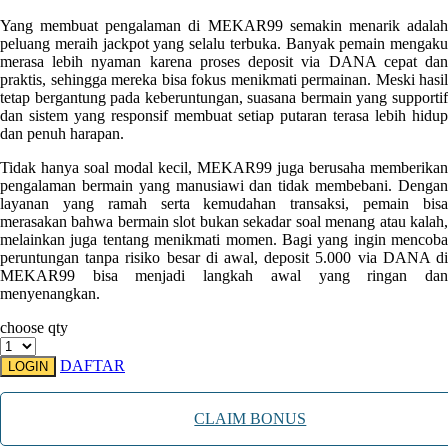
Yang membuat pengalaman di MEKAR99 semakin menarik adalah
Starbooks
peluang meraih jackpot yang selalu terbuka. Banyak pemain mengaku
merasa lebih nyaman karena proses deposit via DANA cepat dan
Stick-O
praktis, sehingga mereka bisa fokus menikmati permainan. Meski hasil
Stokke
tetap bergantung pada keberuntungan, suasana bermain yang supportif
dan sistem yang responsif membuat setiap putaran terasa lebih hidup
Sudocrem
dan penuh harapan.
Sumimo
Tidak hanya soal modal kecil, MEKAR99 juga berusaha memberikan
pengalaman bermain yang manusiawi dan tidak membebani. Dengan
Sunnylife
layanan yang ramah serta kemudahan transaksi, pemain bisa
merasakan bahwa bermain slot bukan sekadar soal menang atau kalah,
Sun-Staches
melainkan juga tentang menikmati momen. Bagi yang ingin mencoba
peruntungan tanpa risiko besar di awal, deposit 5.000 via DANA di
Swimava
MEKAR99 bisa menjadi langkah awal yang ringan dan
menyenangkan.
T
choose qty
Tommee Tippee
DAFTAR
LOGIN
Trunki
Tutti Bambini
CLAIM BONUS
Twistshake