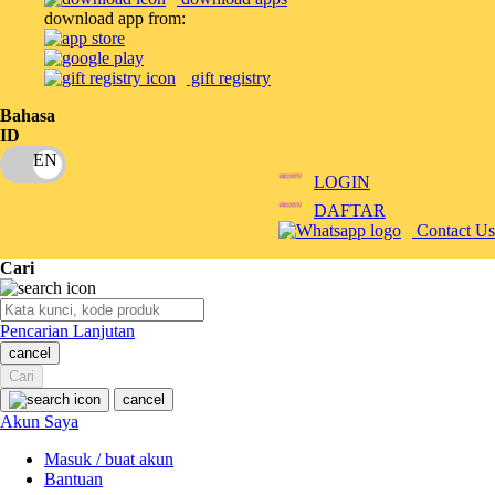
download app from:
Oh Ma Grain
Okiedog
gift registry
P
Bahasa
ID
Peachy
LOGIN
Phil & Ted's
DAFTAR
Philips Avent
Contact Us
Pigeon
Cari
Playgro
Pencarian Lanjutan
Poled Global
cancel
Cari
Ponycycle
cancel
Puma
Akun Saya
Pureats
Masuk / buat akun
Bantuan