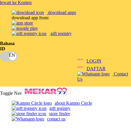
lewati ke Konten
download apps
download app from:
gift registry
Bahasa
ID
LOGIN
DAFTAR
Contact
Us
Toggle Nav
about Kanmo Circle
gift registry
store finder
contact us