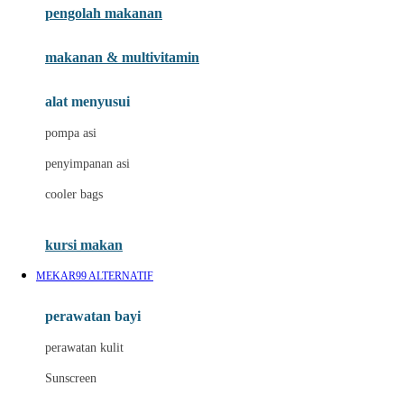
pengolah makanan
Joolz
Jujube
makanan & multivitamin
K
alat menyusui
Kiddycuts
pompa asi
Kumon
penyimpanan asi
L
cooler bags
Leapfrog
kursi makan
Leclerc
MEKAR99 ALTERNATIF
Lee Vierra
Lillebaby
perawatan bayi
Little Bird Told Me
perawatan kulit
Little Miss Janis
Sunscreen
London Taxi