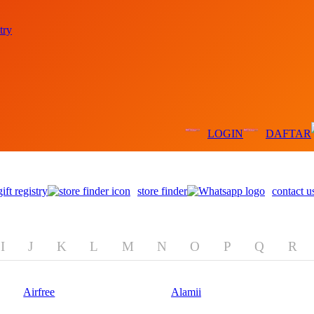
try
LOGIN
DAFTAR
gift registry
store finder
contact u
I
J
K
L
M
N
O
P
Q
R
Airfree
Alamii