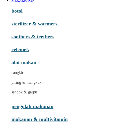
MEKAR99 RTP
botol
sterilizer & warmers
soothers & teethers
celemek
alat makan
cangkir
piring & mangkuk
sendok & garpu
pengolah makanan
makanan & multivitamin