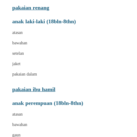
pakaian renang
anak laki-laki (18bln-8thn)
atasan
bawahan
setelan
jaket
pakaian dalam
pakaian ibu hamil
anak perempuan (18bln-8thn)
atasan
bawahan
gaun