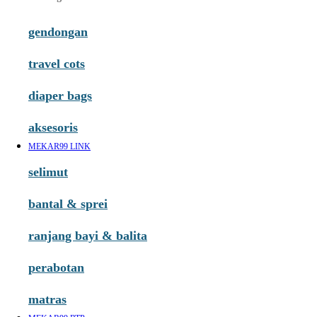
gendongan
travel cots
diaper bags
aksesoris
MEKAR99 LINK
selimut
bantal & sprei
ranjang bayi & balita
perabotan
matras