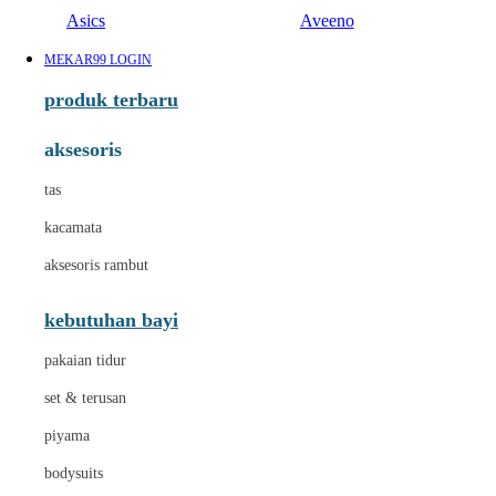
Asics
Aveeno
MEKAR99 LOGIN
produk terbaru
aksesoris
tas
kacamata
aksesoris rambut
kebutuhan bayi
pakaian tidur
set & terusan
piyama
bodysuits