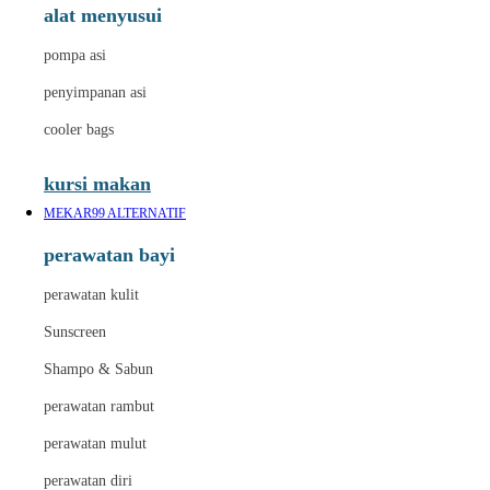
alat menyusui
pompa asi
penyimpanan asi
cooler bags
kursi makan
MEKAR99 ALTERNATIF
perawatan bayi
perawatan kulit
Sunscreen
Shampo & Sabun
perawatan rambut
perawatan mulut
perawatan diri