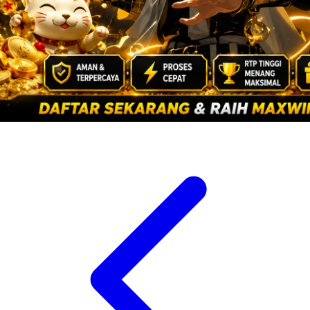
Xootz
Y
Yamatoya
Z
Zaxy
Zoggs
0-9
4Moms
59S