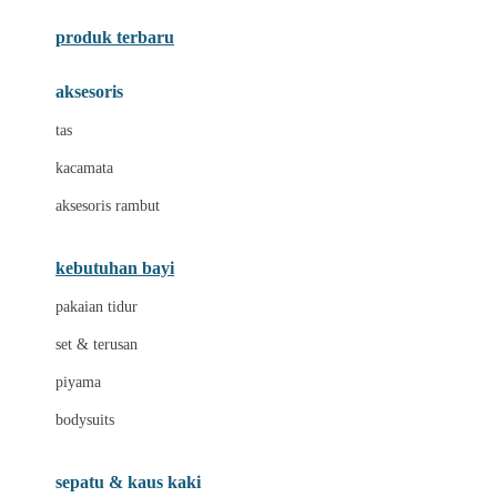
Azetabio
produk terbaru
B
aksesoris
Baabaasheepz
tas
Babiators
kacamata
Baby Dove
aksesoris rambut
Baby Jogger
Baby Rovega
kebutuhan bayi
Babybee
pakaian tidur
Banana Boat
set & terusan
Banz
piyama
Barbie
bodysuits
Beaba
Beauty Barn
sepatu & kaus kaki