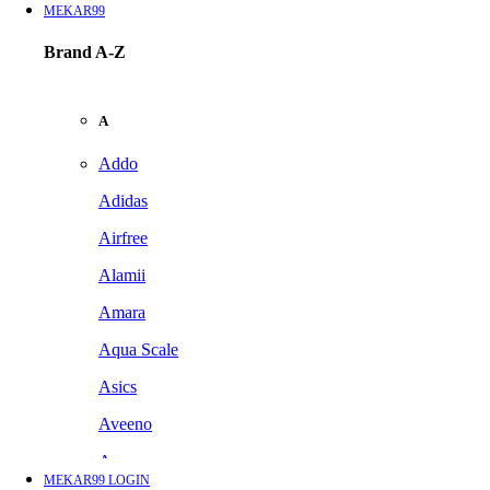
MEKAR99
Brand A-Z
A
Addo
Adidas
Airfree
Alamii
Amara
Aqua Scale
Asics
Aveeno
Awan
MEKAR99 LOGIN