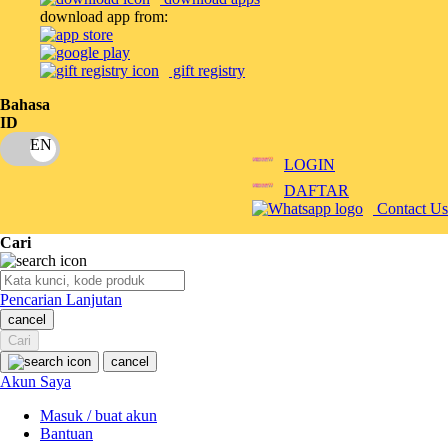
download app from:
Oh Ma Grain
Okiedog
gift registry
P
Bahasa
ID
Peachy
LOGIN
Phil & Ted's
DAFTAR
Philips Avent
Contact Us
Pigeon
Cari
Playgro
Pencarian Lanjutan
Poled Global
cancel
Cari
Ponycycle
cancel
Puma
Akun Saya
Pureats
Masuk / buat akun
Bantuan