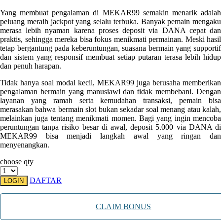
Yang membuat pengalaman di MEKAR99 semakin menarik adalah
Starbooks
peluang meraih jackpot yang selalu terbuka. Banyak pemain mengaku
merasa lebih nyaman karena proses deposit via DANA cepat dan
Stick-O
praktis, sehingga mereka bisa fokus menikmati permainan. Meski hasil
Stokke
tetap bergantung pada keberuntungan, suasana bermain yang supportif
dan sistem yang responsif membuat setiap putaran terasa lebih hidup
Sudocrem
dan penuh harapan.
Sumimo
Tidak hanya soal modal kecil, MEKAR99 juga berusaha memberikan
pengalaman bermain yang manusiawi dan tidak membebani. Dengan
Sunnylife
layanan yang ramah serta kemudahan transaksi, pemain bisa
merasakan bahwa bermain slot bukan sekadar soal menang atau kalah,
Sun-Staches
melainkan juga tentang menikmati momen. Bagi yang ingin mencoba
peruntungan tanpa risiko besar di awal, deposit 5.000 via DANA di
Swimava
MEKAR99 bisa menjadi langkah awal yang ringan dan
menyenangkan.
T
choose qty
Tommee Tippee
DAFTAR
LOGIN
Trunki
Tutti Bambini
CLAIM BONUS
Twistshake