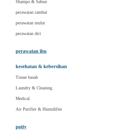
Shampo & Sabun
Love To Dream
perawatan rambut
perawatan mulut
M
perawatan diri
Magformers
Mama's Choice
perawatan ibu
Mamas&Papas
kesehatan & kebersihan
Mamaway
Tissue basah
Maxi Cosi
Laundry & Cleaning
Megabloks
Medical
Micro
Air Purifier & Humidifier
MiDeer
Mimi & Lula
potty
Mini Monkey