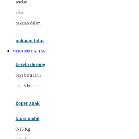
setelan
Docare
jaket
Doona
pakaian dalam
Down To Earth
Drew
pakaian tidur
Dr. Brown's
MEKAR99 DAFTAR
E
kereta dorong
ELC
bayi baru lahir
Ergobaby
usia 6 bulan+
Expert Care
koper anak
Ezyroller
kursi mobil
F
0-13 Kg
Felt So Sweet