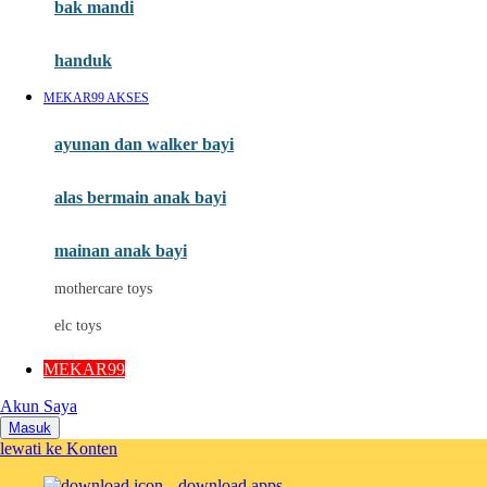
Moby
bak mandi
Momami
handuk
Mothercare
MEKAR99 AKSES
Mustela
ayunan dan walker bayi
My Buddy Tag
My K
alas bermain anak bayi
N
mainan anak bayi
Naif
mothercare toys
Nike
elc toys
Nordic Natural
MEKAR99
Nuby
Akun Saya
Nuna
Masuk
lewati ke Konten
O
download apps