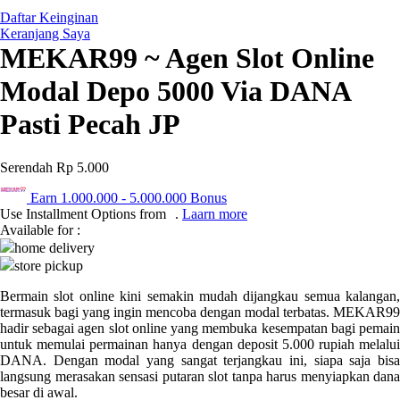
Q
Daftar Keinginan
Keranjang Saya
QV Baby
MEKAR99 ~ Agen Slot Online
R
Modal Depo 5000 Via DANA
Real Shades
Pasti Pecah JP
Red Castle
Serendah
Rp 5.000
Ribbon Madness
Earn
1.000.000
-
5.000.000
Bonus
S
Use Installment Options from
.
Laarn more
Available for :
Sebamed
home delivery
store pickup
Silver Cross
Bermain slot online kini semakin mudah dijangkau semua kalangan,
Simply Idea
termasuk bagi yang ingin mencoba dengan modal terbatas. MEKAR99
hadir sebagai agen slot online yang membuka kesempatan bagi pemain
Skip Hop
untuk memulai permainan hanya dengan deposit 5.000 rupiah melalui
DANA. Dengan modal yang sangat terjangkau ini, siapa saja bisa
Spectra
langsung merasakan sensasi putaran slot tanpa harus menyiapkan dana
besar di awal.
Squishmallows