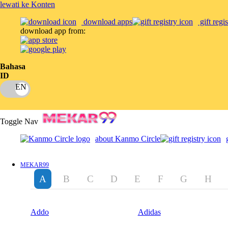
lewati ke Konten
download apps
gift regis
download app from:
Bahasa
ID
Toggle Nav
about Kanmo Circle
MEKAR99
A
B
C
D
E
F
G
H
Addo
Adidas