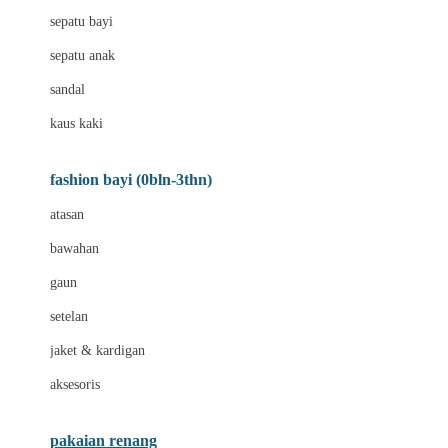
Bio Oil
sepatu bayi
Biolane
sepatu anak
Bite Fighters
sandal
Bizzi Growin
kaus kaki
Blackmores
fashion bayi (0bln-3thn)
Blooming Marvellous
atasan
Bonnels
bawahan
Bravado
gaun
Bruder
setelan
Brush Baby
jaket & kardigan
Buds Organics
aksesoris
Bugaboo
Buggygear
pakaian renang