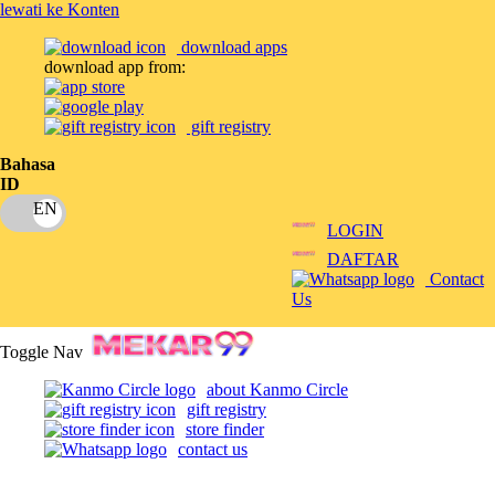
lewati ke Konten
download apps
download app from:
gift registry
Bahasa
ID
LOGIN
DAFTAR
Contact
Us
Toggle Nav
about Kanmo Circle
gift registry
store finder
contact us