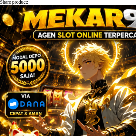
Share product:
TY Toys
U
V
Veja
Vitaflow
Vtech
W
Waterland
Wellness
X