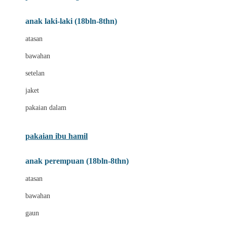
Bumkins
anak laki-laki (18bln-8thn)
C
atasan
Cetaphil
bawahan
Chicco
setelan
Childlife
jaket
Clevamama
pakaian dalam
Cocolatte
Cottonseeds
pakaian ibu hamil
Cozy N Safe
anak perempuan (18bln-8thn)
Crane
atasan
Cybex
bawahan
D
gaun
Dae Organics