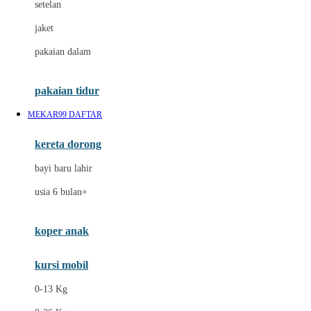
setelan
Docare
jaket
Doona
pakaian dalam
Down To Earth
Drew
pakaian tidur
Dr. Brown's
MEKAR99 DAFTAR
E
kereta dorong
ELC
bayi baru lahir
Ergobaby
usia 6 bulan+
Expert Care
koper anak
Ezyroller
kursi mobil
F
0-13 Kg
Felt So Sweet