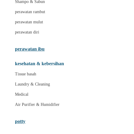
Shampo & Sabun
Love To Dream
perawatan rambut
perawatan mulut
M
perawatan diri
Magformers
Mama's Choice
perawatan ibu
Mamas&Papas
kesehatan & kebersihan
Mamaway
Tissue basah
Maxi Cosi
Laundry & Cleaning
Megabloks
Medical
Micro
Air Purifier & Humidifier
MiDeer
Mimi & Lula
potty
Mini Monkey